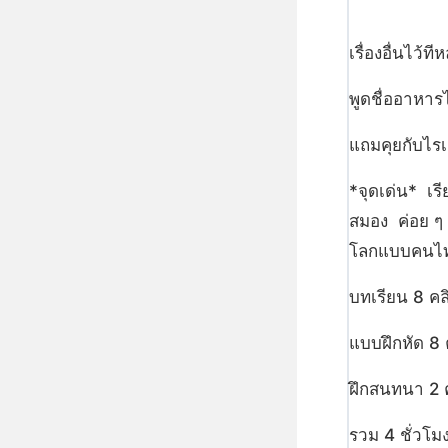
เรื่องอื่นไว้ที
พูดชื่ออาหารไ
แถมคุยกับไรเด
*จุดเด่น* เรี
สมอง ค่อย ๆ
โลกแบบคนไ
บทเรียน 8 คล
แบบฝึกหัด 8 
ฝึกสนทนา 2 ค
รวม 4 ชั่วโม