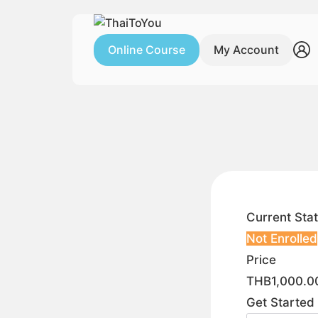
Skip
to
content
Online Course
My Account
S
fo
Current Sta
Not Enrolled
Price
THB1,000.0
Get Started