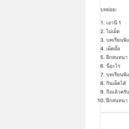
บทย่อย:
เอานี่ 1
ไม่เผ็ด
บทเรียนพิเ
เผ็ดมั้ย
ฝึกสนทนา
นี่อะไร
บทเรียนพิเ
กินเผ็ดได้
ถึงแล้วครั
ฝึกสนทนา