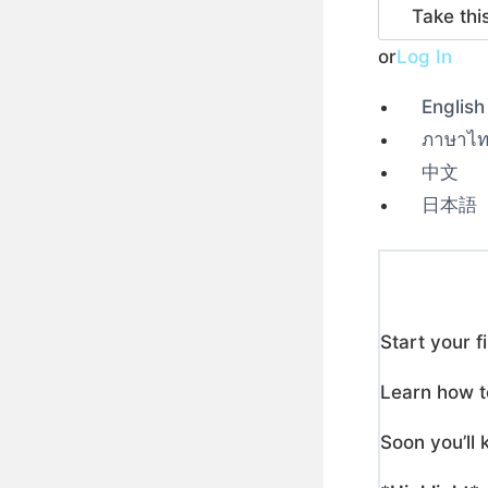
or
Log In
English
ภาษาไ
中文
日本語
Start your f
Learn how to
Soon you’ll 