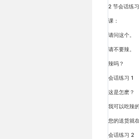
2 节会话练习
课：
请问这个。
请不要辣。
辣吗？
会话练习 1
这是怎麽？
我可以吃辣
您的送货就
会话练习 2