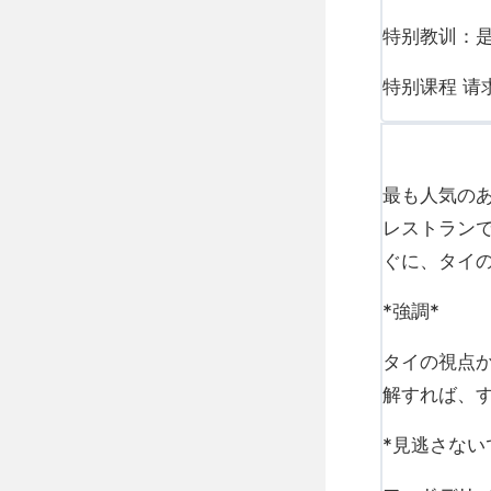
特别教训：
特别课程 请
最も人気の
レストラン
ぐに、タイ
*強調*
タイの視点
解すれば、
*見逃さない