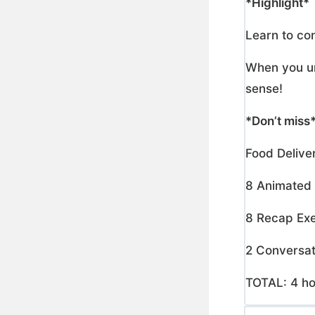
*Highlight*
Learn to co
When you un
sense!
*Don’t miss
Food Deliver
8 Animated 
8 Recap Exe
2 Conversat
TOTAL: 4 ho