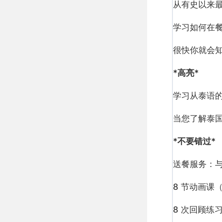
从有史以来
学习如何在
很快你就会
*高亮*
学习从泰语
当您了解泰
*不要错过*
送餐服务：
8 节动画课（
8 次回顾练习