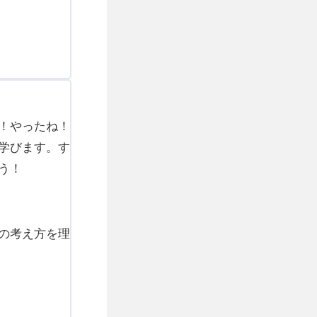
！やったね！
学びます。す
う！
の考え方を理