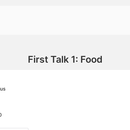
earch
r:
First Talk 1: Food
tus
0