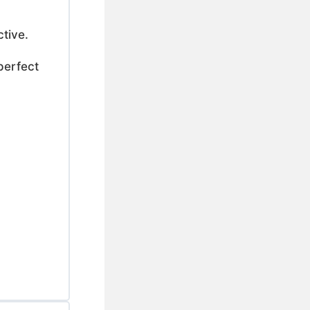
tive.
perfect